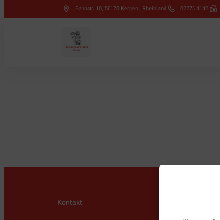
Bahnstr. 10
,
50170
Kerpen , Rheinland
02275 4142
Kontakt