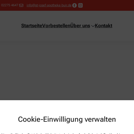
02275 4647
info@st-josef-apotheke-buir.de
Startseite
Vorbestellen
Über uns
Kontakt
Cookie-Einwilligung verwalten
Über uns
I
Geschichte
A