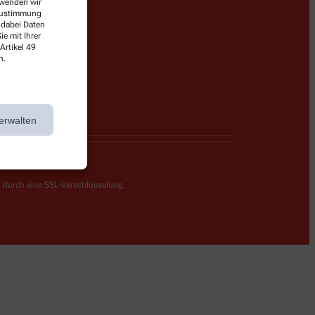
erwenden wir
tenschutz
 Zustimmung
 dabei Daten
mpressum
e mit Ihrer
rrierefreiheitserklärung
Artikel 49
n.
erwalten
g durch eine SSL-Verschlüsselung.