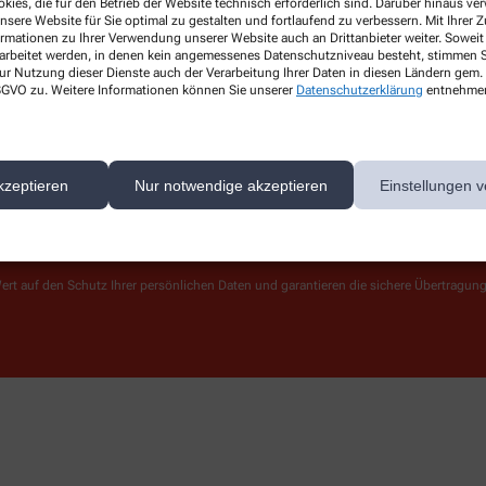
kies, die für den Betrieb der Website technisch erforderlich sind. Darüber hinaus v
OHG
Team
Da
nsere Website für Sie optimal zu gestalten und fortlaufend zu verbessern. Mit Ihrer
ormationen zu Ihrer Verwendung unserer Website auch an Drittanbieter weiter. Soweit
Leistungen
I
rarbeitet werden, in denen kein angemessenes Datenschutzniveau besteht, stimmen Si
Kosmetik
Ba
ur Nutzung dieser Dienste auch der Verarbeitung Ihrer Daten in diesen Ländern gem. 
 DSGVO zu. Weitere Informationen können Sie unserer
Datenschutzerklärung
entnehme
Kontakt
kzeptieren
Nur notwendige akzeptieren
Einstellungen v
ert auf den Schutz Ihrer persönlichen Daten und garantieren die sichere Übertragun