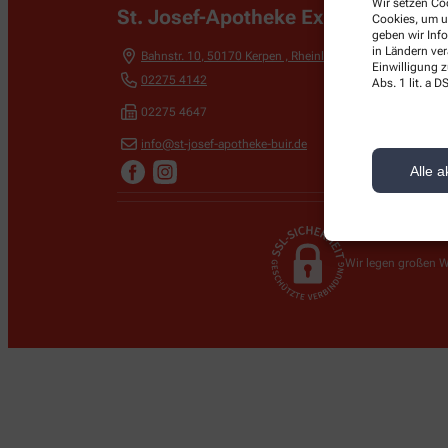
Wir setzen Coo
St. Josef-Apotheke Exner&Pieper 
Cookies, um u
geben wir Inf
in Ländern ve
Bahnstr. 10
,
50170
Kerpen , Rheinland
Einwilligung z
02275 4142
Abs. 1 lit. a
02275 4647
info@st-josef-apotheke-buir.de
Alle a
Wir legen großen W